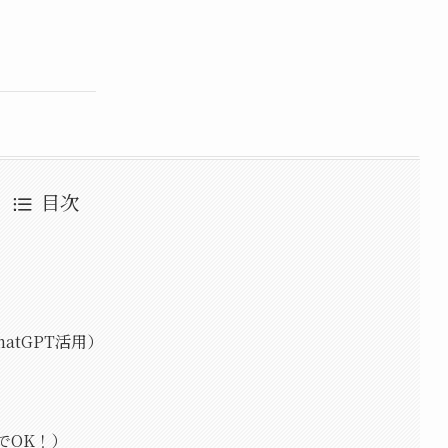
目次
atGPT活用）
でOK！）