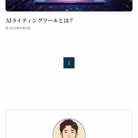
AIライティングツールとは？
2025年10月3日
1