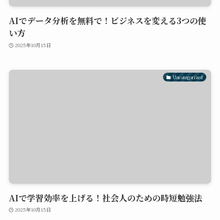
AIでデータ分析を無料で！ビジネスを変える3つの使
い方
2025年10月15日
Uncategorized
AIで学習効率を上げる！社会人のための時短勉強法
2025年10月15日