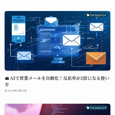
Uncategorized
💼 AIで営業メールを自動化！反応率が2倍になる使い
方
2025年10月15日
Uncategorized